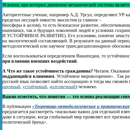
Условия, при которых движение механической системы являет
Авторитетные ученые, например А.Д. Урсул, определяют УР как
пределах несущей емкости экосистем (а главное –
биосферы в целом), то есть безопасное развитие, обеспечиваю
нынешних, так и будущих поколений людей в условиях с
И УСТОЙЧИВОЕ РАЗВИТИЕ). Его усилиями, понятие зачастую ст
на экологической составляющей. В результате на данный перио
методологической или научное трансдисциплинарное обоснова
Если воспользоваться определением Википедии, то устойчиво
при влиянии внешних воздействий
.
А Что же такое устойчивость гражданина?
Читаем. Оказывае
поддающийся влияниям
. Устойчивое мировоззрение». Так ра
русский язык позволяет найти ассоциацию и тогда мы сможем 
прочный
,
устойчивый
,
долговечный
) человеке.
Важно отметить, что понятия — это основа реализации сов
В публикации
«
Теоретико-методологические и практические
предлагается рассмотреть «насколько важно для отдельной взя
даже в ситуации, когда глобальный мир проявляет все признаки
политический бренд».