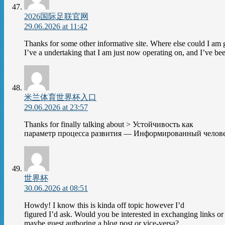
2026国际足联官网
29.06.2026 at 11:42
Thanks for some other informative site. Where else could I am g
I’ve a undertaking that I am just now operating on, and I’ve bee
米兰体育世界杯入口
29.06.2026 at 23:57
Thanks for finally talking about > Устойчивость как
параметр процесса развития — Информированный человек
世界杯
30.06.2026 at 08:51
Howdy! I know this is kinda off topic however I’d
figured I’d ask. Would you be interested in exchanging links or
maybe guest authoring a blog post or vice-versa?