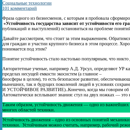
Социальные технологии
101 комментарий
Фраза одного из бизнесменов, с которым я пробовала сформир
«Устойчивость государства зависит от устойчивости его гр
публикаций и выступлений) остановиться на проблеме поняти
Давайте рассмотрим, что стоит за этим выражением. Обратимс
для граждан и участии крупного бизнеса в этом процессе. Хор
понимается под этим?
Понятие устойчивость стало настолько популярным, что никто
Авторитетные ученые, например А.Д. Урсул, определяют УР как
пределах несущей емкости экосистем (а главное –
биосферы в целом), то есть безопасное развитие, обеспечиваю
нынешних, так и будущих поколений людей в условиях с
И УСТОЙЧИВОЕ РАЗВИТИЕ)..Конечно, когда мы говорим об уст
Автоматически всплывают знания: стул на двух ножках — это 
Таким образом, устойчивость движения — одно из важнейших п
многих областей техники.
Устойчивость движения – одно из основных понятий механики,
техники. Устойчивым можно считать, например, рабочий режи