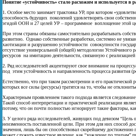
Понятие «устойчивость» стало расхожим и используется в 
1. Особое место занимает трактовка УР, при котором «удовлет
способность будущих поколений удовлетворять свои собственн
эгидой ООН и 27 целей УР – программное воплощение этой 
При этом страны обязаны самостоятельно разрабатывать собс
развитию. Однако собственные разработки, системно не увяза
хаотизации и разрушению устойчивости совокупности государс
отсутствие универсальной (общей) методологии Устойчивого 
ресурсов на имитацию деятельности, связанную с реализацией
2. Ряд исследователей акцентируют свое внимание на процессу
под этим устойчивость и направленность процесса развития (р
Естественно, что при таком рассмотрении и его практической 
которых все силы (ресурсы) тратятся на то, чтобы не отклонит
Характерным проявлением такого подхода является следование 
Такой способ интерпретации и практической реализации являе
потому, что он почти полностью игнорирует такие факторы, к
3. У целого ряда исследователей, живущих под девизом “Цель 
неизменность поставленной цели. При этом для них способ дос
значения, лишь бы он способствовал скорейшему достижению 
может служить известное явление, как “хождение по трупам” 