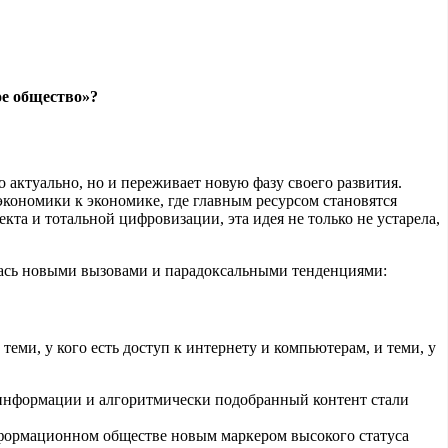
ое общество»?
 актуально, но и переживает новую фазу своего развития.
экономики к экономике, где главным ресурсом становятся
екта и тотальной цифровизации, эта идея не только не устарела,
ась новыми вызовами и парадоксальными тенденциями:
еми, у кого есть доступ к интернету и компьютерам, и теми, у
 информации и алгоритмически подобранный контент стали
формационном обществе новым маркером высокого статуса