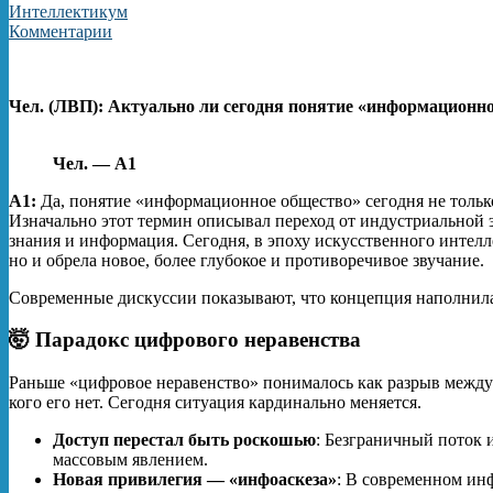
Интеллектикум
Комментарии
Чел. (ЛВП): Актуально ли сегодня понятие «информационн
Чел. — А1
А1:
Да, понятие «информационное общество» сегодня не только
Изначально этот термин описывал переход от индустриальной 
знания и информация
. Сегодня, в эпоху искусственного интелл
но и обрела новое, более глубокое и противоречивое звучание.
Современные дискуссии показывают, что концепция наполнил
🤯 Парадокс цифрового неравенства
Раньше «цифровое неравенство» понималось как разрыв между т
кого его нет
. Сегодня ситуация кардинально меняется.
Доступ перестал быть роскошью
: Безграничный поток
массовым явлением.
Новая привилегия — «инфоаскеза»
: В современном ин