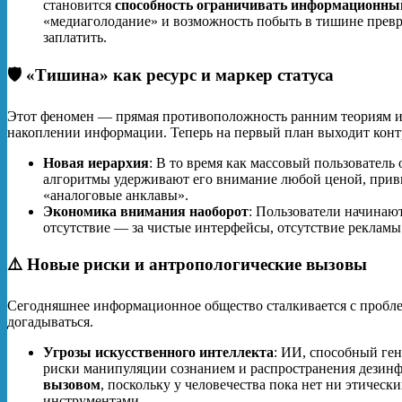
становится
способность ограничивать информационн
«медиаголодание» и возможность побыть в тишине превра
заплатить
.
🛡️ «Тишина» как ресурс и маркер статуса
Этот феномен — прямая противоположность ранним теориям и
накоплении информации. Теперь на первый план выходит контр
Новая иерархия
: В то время как массовый пользователь
алгоритмы удерживают его внимание любой ценой, прив
«аналоговые анклавы»
.
Экономика внимания наоборот
: Пользователи начинают
отсутствие — за чистые интерфейсы, отсутствие рекламы
⚠️ Новые риски и антропологические вызовы
Сегодняшнее информационное общество сталкивается с проблем
догадываться.
Угрозы искусственного интеллекта
: ИИ, способный ген
риски манипуляции сознанием и распространения дезин
вызовом
, поскольку у человечества пока нет ни этичес
инструментами
.