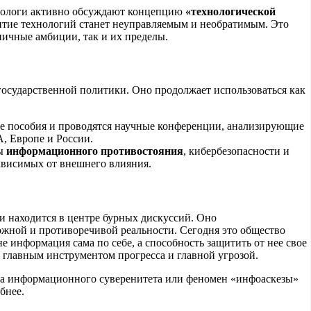
иологи активно обсуждают концепцию
«технологической
итие технологий станет неуправляемым и необратимым. Это
аничные амбиции, так и их пределы
.
осударственной политики. Оно продолжает использоваться как
ые пособия и проводятся научные конференции, анализирующие
, Европе и России
.
сы
информационного противостояния
, кибербезопасности и
ависимых от внешнего влияния
.
и находится в центре бурных дискуссий. Оно
ожной и противоречивой реальности. Сегодня это общество
не информация сама по себе, а способность защитить от нее свое
 главным инструментом прогресса и главной угрозой.
ка информационного суверенитета или феномен «инфоаскезы»
бнее.