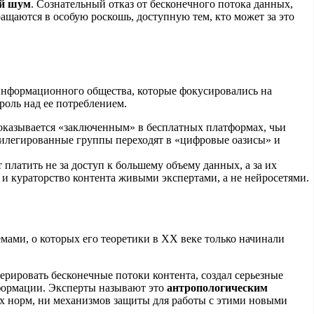
ый шум
. Сознательный отказ от бесконечного потока данных,
щаются в особую роскошь, доступную тем, кто может за это
нформационного общества, которые фокусировались на
оль над ее потреблением.
 оказывается «заключенным» в бесплатных платформах, чьи
илегированные группы переходят в «цифровые оазисы» и
 платить не за доступ к большему объему данных, а за их
 и кураторство контента живыми экспертами, а не нейросетями
.
ами, о которых его теоретики в XX веке только начинали
ерировать бесконечные потоки контента, создал серьезные
формации. Эксперты называют это
антропологическим
ких норм, ни механизмов защиты для работы с этими новыми