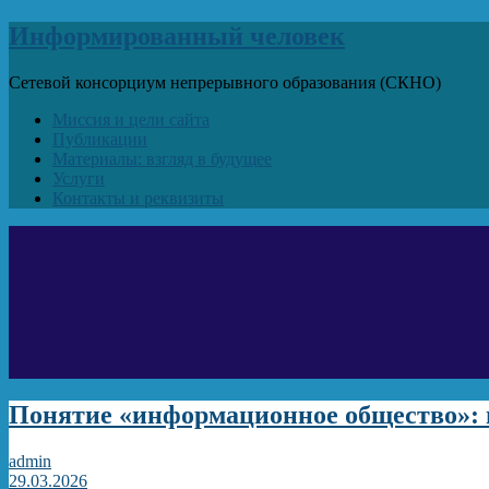
Информированный человек
Сетевой консорциум непрерывного образования (СКНО)
Миссия и цели сайта
Публикации
Материалы: взгляд в будущее
Услуги
Контакты и реквизиты
Понятие «информационное общество»: 
admin
29.03.2026