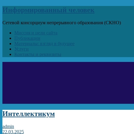
Информированный человек
Сетевой консорциум непрерывного образования (СКНО)
Миссия и цели сайта
Публикации
Материалы: взгляд в будущее
Услуги
Контакты и реквизиты
Интеллектикум
admin
22.03.2025