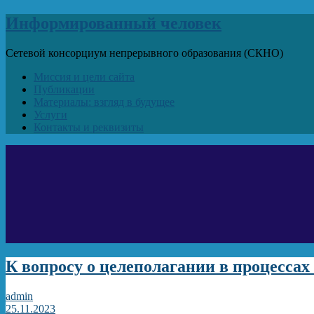
Информированный человек
Сетевой консорциум непрерывного образования (СКНО)
Миссия и цели сайта
Публикации
Материалы: взгляд в будущее
Услуги
Контакты и реквизиты
К вопросу о целеполагании в процесса
admin
25.11.2023