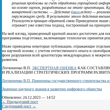
решения проблемы за счёт обработки упрощённой информ
на основе оценок, разработаных на этапе ориентации. 
конкретной системы. — Действие (
англ.
action) — реализ
окружающую среду. В результате этого действия внешняя
Реализуется принцип обратной связи
Приведенное выше р
отражает уже известны подход, построенный на принципе
На мой взгляд, приведенный краткий анализ достаточен для п
программы подготовки, включающие технологии принятия ре
Ниже приведены некоторые публикации, отражающие отдельн
на научной основе, с учетом отечественного опыта и своеобраз
фоне разрушения всей архитектуры международных и межреги
развития.
Логвиненко В.П.
ЭКСПЕРТНАЯ ОЦЕНКА
КАК СОСТАВЛЯ
И РЕАЛИЗАЦИИ СТРАТЕГИЧЕСКИХ ПРОГРАММ РАЗВИТ
Логвиненко В.П. Принципы государственного строительства и
Значение научного знания в развитии цифрового общества
Обновлено: 24.12.2023 — 14:52
← Предыдущий пост
Следующий пост →