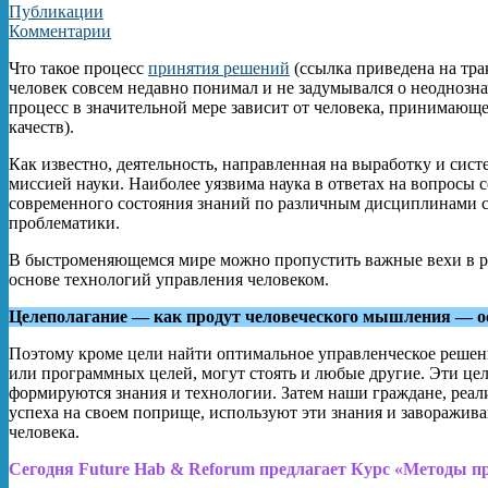
Публикации
Комментарии
Что такое процесс
принятия решений
(ссылка приведена на тра
человек совсем недавно понимал и не задумывался о неоднозна
процесс в значительной мере зависит от человека, принимающ
качеств).
Как известно, деятельность, направленная на выработку и сис
миссией науки. Наиболее уязвима наука в ответах на вопросы
современного состояния знаний по различным дисциплинами с
проблематики.
В быстроменяющемся мире можно пропустить важные вехи в раз
основе технологий управления человеком.
Целеполагание — как продут человеческого мышления — ос
Поэтому кроме цели найти оптимальное управленческое решени
или программных целей, могут стоять и любые другие. Эти це
формируются знания и технологии. Затем наши граждане, реал
успеха на своем поприще, используют эти знания и заворажив
человека.
Сегодня Future Hab & Reforum предлагает Курс «Методы п