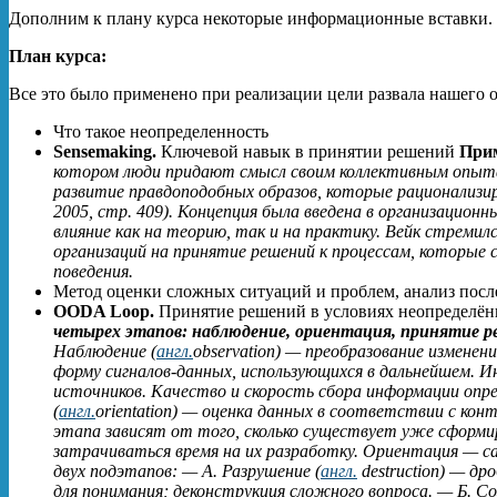
Дополним к плану курса некоторые информационные вставки. ч
План курса:
Все это было применено при реализации цели развала нашего 
Что такое неопределенность
Sensemaking.
Ключевой навык в принятии решений
При
котором люди придают смысл своим коллективным опыта
развитие правдоподобных образов, которые рационализ
2005, стр. 409). Концепция была введена в организационны
влияние как на теорию, так и на практику. Вейк стреми
организаций на принятие решений к процессам, которые
поведения.
Метод оценки сложных ситуаций и проблем, анализ после
OODA Loop.
Принятие решений в условиях неопределён
четырех этапов: наблюдение, ориентация, принятие р
Наблюдение (
англ.
observation) — преобразование изменен
форму сигналов-данных, использующихся в дальнейшем. 
источников. Качество и скорость сбора информации о
(
англ.
orientation) — оценка данных в соответствии с кон
этапа зависят от того, сколько существует уже сформир
затрачиваться время на их разработку. Ориентация — с
двух подэтапов: — А. Разрушение (
англ.
destruction) — др
для понимания; деконструкция сложного вопроса. — Б. Со