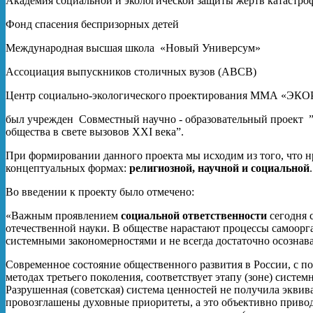
Академия социальной и экологической защиты жертв катастро
Фонд спасения беспризорных детей
Международная высшая школа «Новый Универсум»
Ассоциация выпускников столичных вузов (АВСВ)
Центр социально-экологического проектирования ММА «Э
был учрежден Совместный научно ‑ образовательный проект 
общества в свете вызовов XXI века”.
При формировании данного проекта мы исходим из того, что н
концептуальных формах:
религиозной, научной и социальной
.
Во введении к проекту было отмечено:
«Важным проявлением
социальной ответственности
сегодня 
отечественной науки. В обществе нарастают процессы самоорг
системными закономерностями и не всегда достаточно осознав
­­­­­­­­­­­­­­­Современное состояние общественного развития в Росс
методах третьего поколения, соответствует этапу (зоне) систе
Разрушенная (советская) система ценностей не получила эквива
провозглашены духовные приоритеты, а это объективно приво