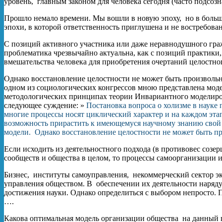
уровень, главным законом для человека сегодня (часто подсозн
Прошло немало времени. Мы вошли в новую эпоху, но в больши
эпохи, в которой ответственность приглушена и не востребован
С позиций активного участника или даже неравнодушного граж
проблематика чрезвычайно актуальна, как с позиций практики,
вмешательства человека для приобретения очертаний целостно
Однако восстановление целостности не может быть произвольн
одном из социологических конгрессов мною представлена мод
методологических принципах теории Инвариантного моделиро
следующее суждение: »
Постановка вопроса о холизме в науке 
многие процессы носят циклический характер и на каждом эта
возможность прирастить к имеющемуся научному знанию свой р
модели. Однако восстановление целостности не может быть пр
Если исходить из деятельностного подхода (в противовес созер
сообществ и общества в целом, то процессы самоорганизации 
Бизнес, институты самоуправления, некоммерческий сектор эк
управления обществом. В обеспечении их деятельности наряд
достижения науки. Однако определиться с выбором непросто. 
….
Какова оптимальная модель организации общества на данный п