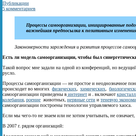
Публикации
5 комментариев
Процессы самоорганизации, инициированные по
важнейшая предпосылка к позитивным изменения
Закономерности зарождения и развития процессов самоо
Есть ли модель самоорганизации, чтобы был синергетическ
Такой вопрос мне задали на одной из конференций, но ведущий
русло.
Процессы самоорганизации — не простое и неоднозначное поня
происходит во многих
физических
,
химических
,
биологическ
самоорганизации приведены в
интернет
и . включают
кристал
колебания
,
роение
животных,
нервные сети
и
теневую эконом
самоорганизации построены технологии управляемого хаоса.
Если мы чего-то не знаем или не хотим учитывать, не означает,
В 2007 г. рядом организаций: