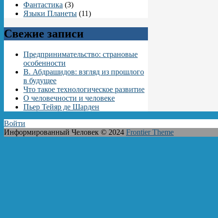
Фантастика
(3)
Языки Планеты
(11)
Свежие записи
Предпринимательство: страновые
особенности
В. Абдрашидов: взгляд из прошлого
в будущее
Что такое технологическое развитие
О человечности и человеке
Пьер Тейяр де Шарден
Войти
Информированный Человек © 2024
Frontier Theme