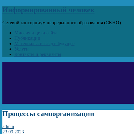
Информированный человек
Сетевой консорциум непрерывного образования (СКНО)
Миссия и цели сайта
Публикации
Материалы: взгляд в будущее
Услуги
Контакты и реквизиты
Процессы самоорганизации
admin
23.09.2023