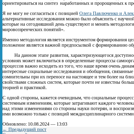
ориентироваться на синтез наработанных и пророщенных к п
Я не могу не согласиться с позицией
Олега Павлюченко и Алек
альтернативные исследования можно было объяснить с научной 
которые на сегодняшний день существуют и менять методологи
мировоззренческих понятий».
Именно методология является инструментом формирования цел
положение является важной предпосылкой с формированию обр
На данном этапе развития, характеризующегося доступнос
условиях может включиться в определенные процессы самоорг
процессов важно исходить из того, что наше время очень дина
интересные социальные исследования и обобщения, связанные
сомнительны при их переносе на настоящее и тем более на бл
свойствами сложных систем, которые почти не известны боль
теорией и практикой.
С одной стороны, кажется очевидным, что социальные процессы
системным изменениям, которые затрагивают каждого человека
над этими изменениями со стороны науки потерян, и воспроиз
ими возможно только с позиций междисциплинарного системн
Обновлено: 10.08.2024 — 13:03
← Предыдущий пост